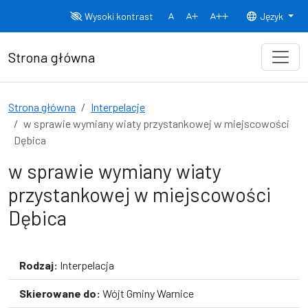
Przejdź do treści
Wysoki kontrast
Język
Normalny rozmiar czcionki
Rozmiar czcionki 150%
Rozmiar czcionki
Strona główna
Strona główna
Interpelacje
w sprawie wymiany wiaty przystankowej w miejscowości
Dębica
w sprawie wymiany wiaty
przystankowej w miejscowości
Dębica
Rodzaj:
Interpelacja
Skierowane do:
Wójt Gminy Warnice